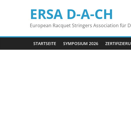
Zum
ERSA D-A-CH
Inhalt
springen
European Racquet Stringers Association für 
STARTSEITE
SYMPOSIUM 2026
ZERTIFIZIER