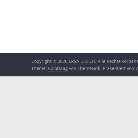
Copyright © 2026
ERSA D-A-CH
. Alle Rechte vorbeha
Theme:
ColorMag
von ThemeGrill. Präsentiert von
W